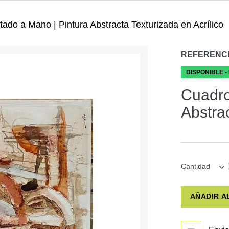
ado a Mano | Pintura Abstracta Texturizada en Acrílico
REFERENC
DISPONIBLE -
Cuadro
Abstrac
Cantidad
AÑADIR A