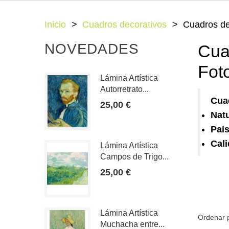
Inicio
Cuadros decorativos
Cuadros de
NOVEDADES
Cua
Fot
Lámina Artística
Autorretrato...
Cua
25,00 €
Natu
Pai
Cali
Lámina Artística
Campos de Trigo...
25,00 €
Lámina Artística
Ordenar 
Muchacha entre...