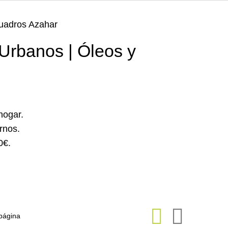
Cuadros Azahar
Urbanos | Óleos y
hogar.
rnos.
0€
.
página