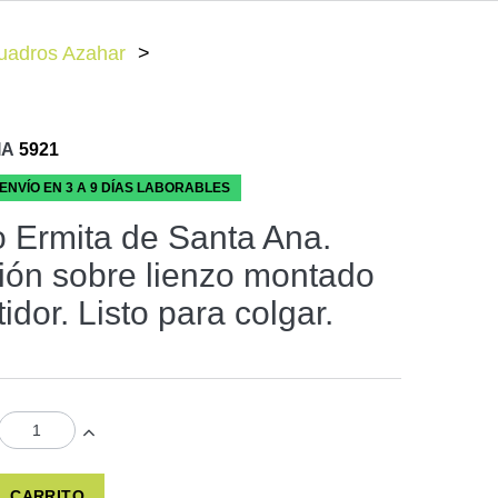
Cuadros Azahar
IA
5921
 ENVÍO EN 3 A 9 DÍAS LABORABLES
 Ermita de Santa Ana.
ión sobre lienzo montado
idor. Listo para colgar.
L CARRITO