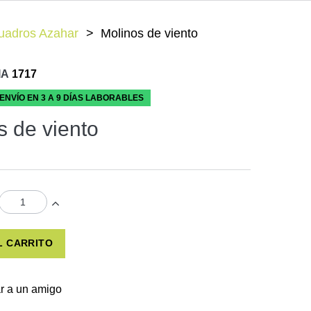
Cuadros Azahar
Molinos de viento
IA
1717
 ENVÍO EN 3 A 9 DÍAS LABORABLES
s de viento
L CARRITO
r a un amigo