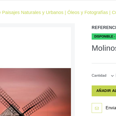
 Paisajes Naturales y Urbanos | Óleos y Fotografías | 
REFERENC
DISPONIBLE -
Molino
Cantidad
AÑADIR A
Envia