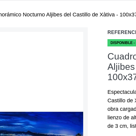
orámico Nocturno Aljibes del Castillo de Xàtiva - 100x
REFERENC
DISPONIBLE -
Cuadro
Aljibes
100x3
Espectacular
Castillo de
obra cargad
lienzo de a
de 3 cm, li