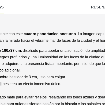
ÁS
RESEÑ
erente con este
cuadro panorámico nocturno
. La imagen captu
an la mirada hacia el vibrante mar de luces de la ciudad y el ho
de
100x37 cm
, diseñado para aportar una sensación de amplitud 
negros profundos y una luminosidad en las luces de la ciudad q
dro adquiere una presencia física importante, permitiendo que l
o adicional.
bre bastidor de 3 cm, listo para colgar.
jibes crea un efecto inmersivo único.
do mate para evitar reflejos, resaltando los tonos azules y dor
le para quienes sienten pasión por la historia y los paisajes no