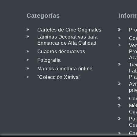
Categorías
Infor
Carteles de Cine Originales
Pro
Láminas Decorativas para
Con
Enmarcar de Alta Calidad
Ven
Cuadros decorativos
Pro
Az
Fotografía
Tie
Marcos a medida online
Fab
Pla
"Colección Xàtiva"
Avi
pri
Com
Mét
Cu
Pol
Cu
Cam