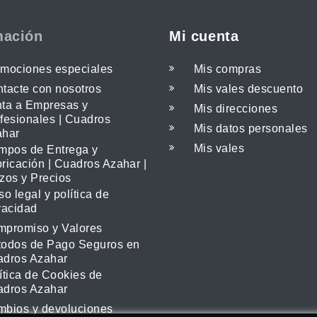
mación
Mi cuenta
mociones especiales
Mis compras
tacte con nosotros
Mis vales descuento
ta a Empresas y
Mis direcciones
fesionales | Cuadros
Mis datos personales
ahar
Mis vales
mpos de Entrega y
ricación | Cuadros Azahar |
zos y Precios
so legal y política de
vacidad
promiso y Valores
odos de Pago Seguros en
adros Azahar
ítica de Cookies de
adros Azahar
bios y devoluciones