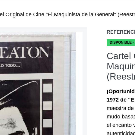
el Original de Cine "El Maquinista de la General" (Rees
REFERENC
DISPONIBLE -
Cartel 
Maquin
(Reest
¡Oportunida
1972 de "E
maestra de 
mudo basad
el encanto 
autenticida