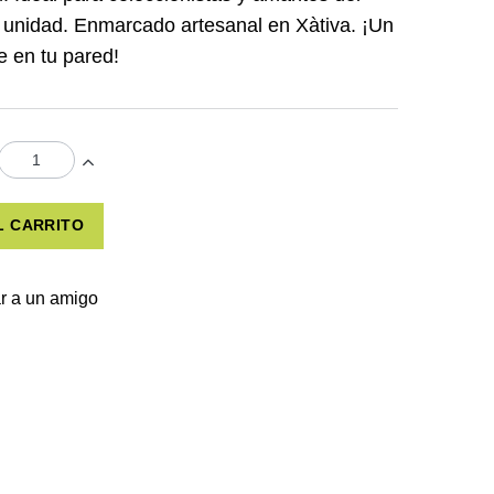
1 unidad. Enmarcado artesanal en Xàtiva. ¡Un
e en tu pared!
L CARRITO
r a un amigo