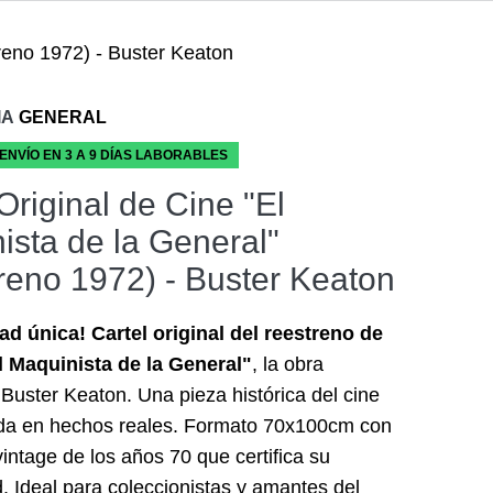
treno 1972) - Buster Keaton
IA
GENERAL
 ENVÍO EN 3 A 9 DÍAS LABORABLES
Original de Cine "El
ista de la General"
reno 1972) - Buster Keaton
d única! Cartel original del reestreno de
l Maquinista de la General"
, la obra
Buster Keaton. Una pieza histórica del cine
a en hechos reales. Formato 70x100cm con
vintage de los años 70 que certifica su
d. Ideal para coleccionistas y amantes del