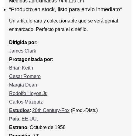
Medidas aproximadas 74 x 110 cm
"Producto en stock, listo para envío inmediato"
Un artículo raro y coleccionable que se verá genial
enmarcado. Perfecto para el cinéfilo.
Dirigida por
:
James Clark
Protagonizada por
:
Brian Keith
Cesar Romero
Margia Dean
Rodolfo Hoyos Jr.
Carlos Múzquiz
Estudios
:
20th Century-Fox
(Prod.-Distr.)
País
:
EE.UU.
Estreno
: Octubre de 1958
Duración
: 72'