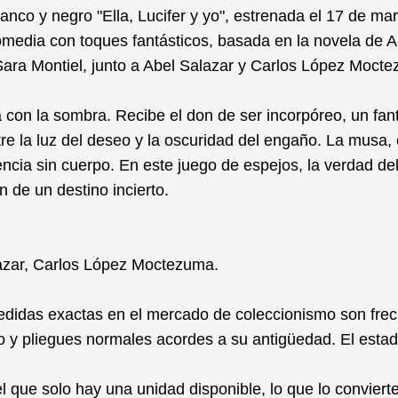
 blanco y negro "Ella, Lucifer y yo", estrenada el 17 de m
media con toques fantásticos, basada en la novela de Alb
Sara Montiel
, junto a Abel Salazar y Carlos López Moct
 con la sombra. Recibe el don de ser incorpóreo, un fa
e la luz del deseo y la oscuridad del engaño. La musa, 
tencia sin cuerpo. En este juego de espejos, la verdad de
 de un destino incierto.
azar, Carlos López Moctezuma.
didas exactas en el mercado de coleccionismo son fre
 y pliegues normales acordes a su antigüedad. El estado
el que solo hay una unidad disponible, lo que lo conviert