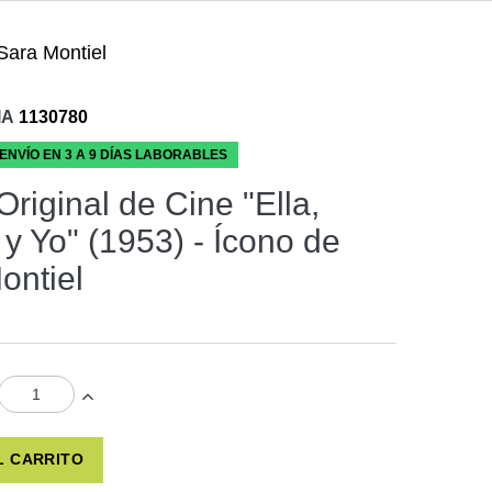
 Sara Montiel
IA
1130780
 ENVÍO EN 3 A 9 DÍAS LABORABLES
Original de Cine "Ella,
 y Yo" (1953) - Ícono de
ontiel
L CARRITO