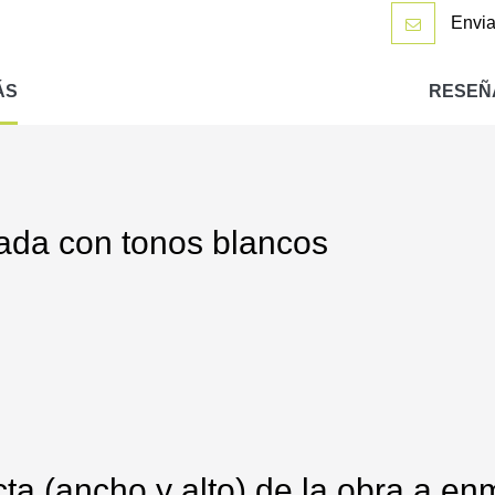
Envia
ÁS
RESEÑ
nada con tonos blancos
ta (ancho y alto) de la obra a enm