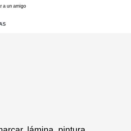
r a un amigo
AS
arcar, lámina, pintura,