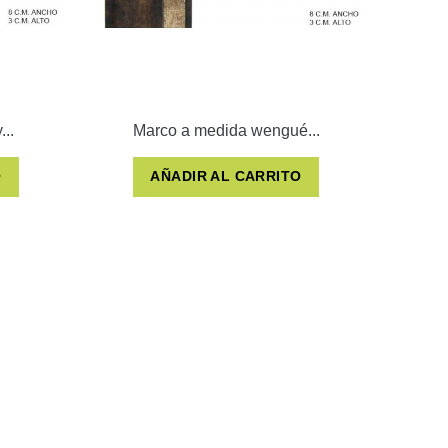
..
Marco a medida wengué...
O
AÑADIR AL CARRITO