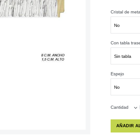
Cristal de met
No
Con tabla tra
Sin tabla
Espejo
No
Cantidad
AÑADIR A