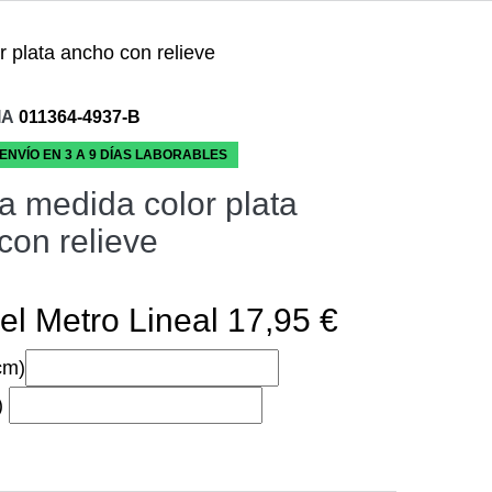
 plata ancho con relieve
IA
011364-4937-B
 ENVÍO EN 3 A 9 DÍAS LABORABLES
a medida color plata
con relieve
el Metro Lineal 17,95 €
cm)
)