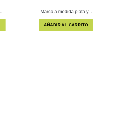
..
Marco a medida plata y...
M
O
AÑADIR AL CARRITO