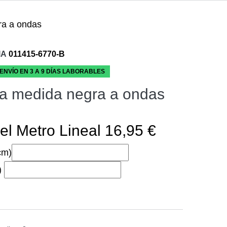
ra a ondas
IA
011415-6770-B
 ENVÍO EN 3 A 9 DÍAS LABORABLES
a medida negra a ondas
el Metro Lineal 16,95 €
cm)
)