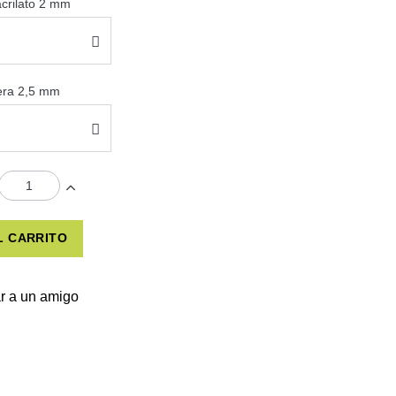
acrilato 2 mm
sera 2,5 mm
L CARRITO
r a un amigo