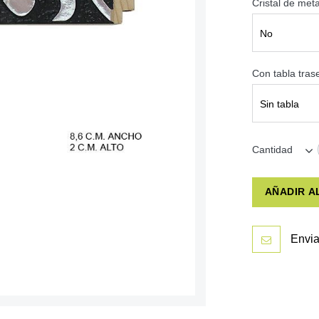
Cristal de met
No
Con tabla tra
Sin tabla
Cantidad
AÑADIR A
Envia