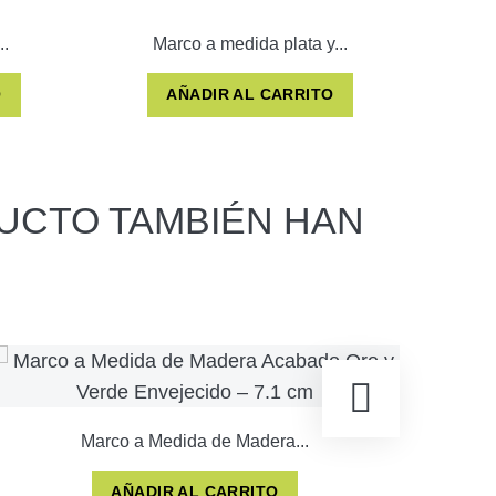
..
Marco a medida plata y...
M
O
AÑADIR AL CARRITO
UCTO TAMBIÉN HAN
Marco a Medida de Madera...
AÑADIR AL CARRITO