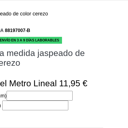
eado de color cerezo
IA
88197007-B
 ENVÍO EN 3 A 9 DÍAS LABORABLES
a medida jaspeado de
cerezo
el Metro Lineal 11,95 €
cm)
)