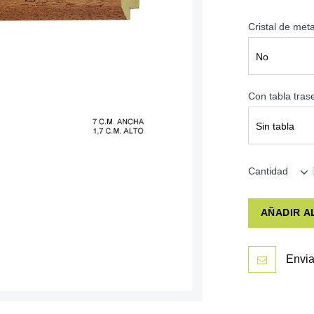
Cristal de met
No
Con tabla tra
Sin tabla
Cantidad
AÑADIR A
Envia