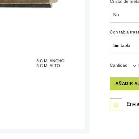
Cristal de met
No
Con tabla tra
Sin tabla
Cantidad
AÑADIR A
Envia