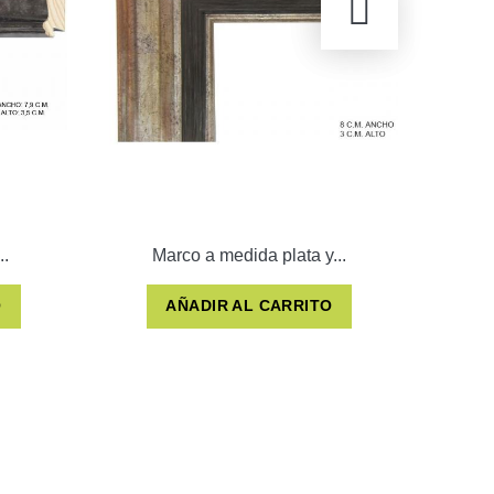
..
Marco a medida plata y...
O
AÑADIR AL CARRITO