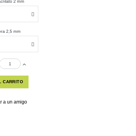
acrilato 2 mm
sera 2,5 mm
L CARRITO
r a un amigo