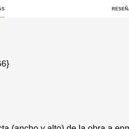
ÁS
RESEÑ
66}
ta (ancho y alto) de la obra a enm