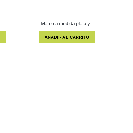
..
Marco a medida plata y...
M
O
AÑADIR AL CARRITO