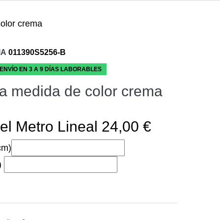
olor crema
IA
011390S5256-B
 ENVÍO EN 3 A 9 DÍAS LABORABLES
a medida de color crema
el Metro Lineal 24,00 €
cm)
)