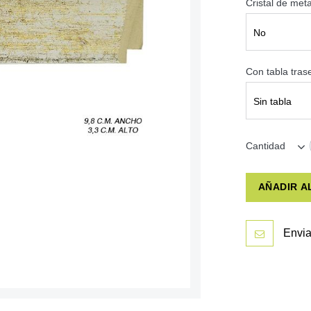
Cristal de met
No
Con tabla tra
Sin tabla
Cantidad
AÑADIR A
Envia