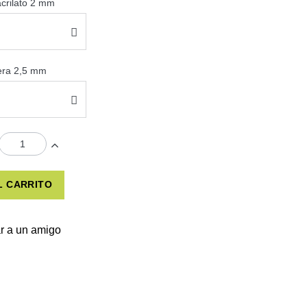
acrilato 2 mm
sera 2,5 mm
L CARRITO
r a un amigo