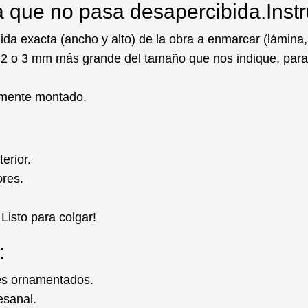
a que no pasa desapercibida.
Inst
da exacta (ancho y alto) de la obra a enmarcar (lámina, pi
o
2 o 3 mm más grande
del tamaño que nos indique, para
lmente montado
.
erior.
ores.
¡Listo para colgar!
:
ves ornamentados.
esanal.