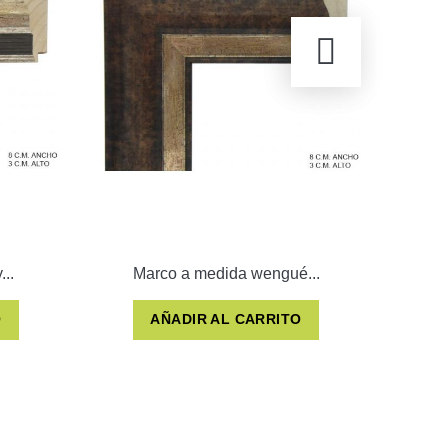
..
Marco a medida wengué...
O
AÑADIR AL CARRITO