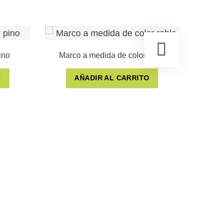
ino
Marco a medida de color roble
O
AÑADIR AL CARRITO