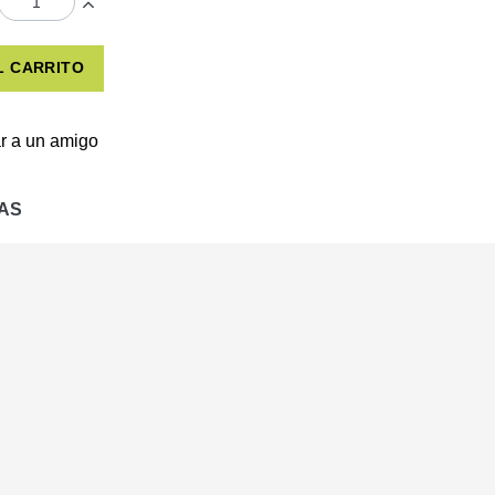
L CARRITO
r a un amigo
AS