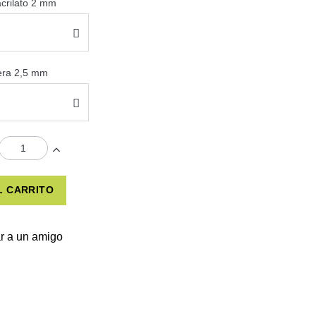
acrilato 2 mm
sera 2,5 mm
L CARRITO
r a un amigo