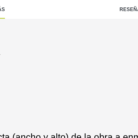
ÁS
RESEÑ
a
ta (ancho y alto) de la obra a enm