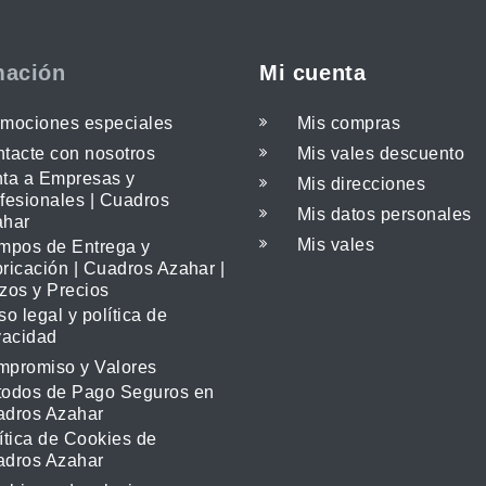
mación
Mi cuenta
mociones especiales
Mis compras
tacte con nosotros
Mis vales descuento
ta a Empresas y
Mis direcciones
fesionales | Cuadros
Mis datos personales
ahar
Mis vales
mpos de Entrega y
ricación | Cuadros Azahar |
zos y Precios
so legal y política de
vacidad
promiso y Valores
odos de Pago Seguros en
adros Azahar
ítica de Cookies de
adros Azahar