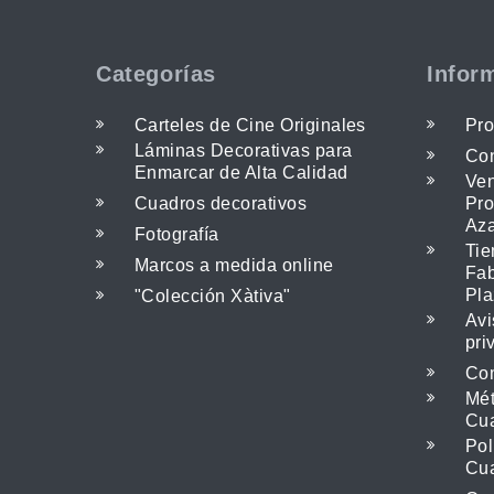
Categorías
Infor
Carteles de Cine Originales
Pro
Láminas Decorativas para
Con
Enmarcar de Alta Calidad
Ven
Cuadros decorativos
Pro
Az
Fotografía
Tie
Marcos a medida online
Fab
Pla
"Colección Xàtiva"
Avi
pri
Com
Mét
Cu
Pol
Cu