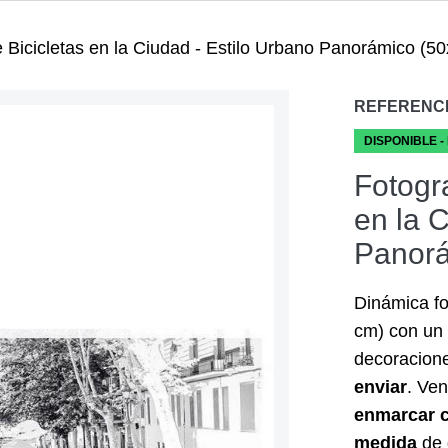
de Bicicletas en la Ciudad - Estilo Urbano Panorámico (5
REFERENC
DISPONIBLE -
Fotogra
en la 
Panorá
Dinámica fo
cm) con un 
decoracion
enviar
. Ven
enmarcar 
medida
de 