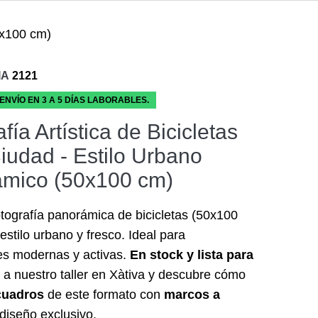
0x100 cm)
IA
2121
 ENVÍO EN 3 A 5 DÍAS LABORABLES.
fía Artística de Bicicletas
Ciudad - Estilo Urbano
mico (50x100 cm)
tografía panorámica de bicicletas (50x100
estilo urbano y fresco. Ideal para
es modernas y activas.
En stock y lista para
 a nuestro taller en Xàtiva y descubre cómo
cuadros
de este formato con
marcos a
diseño exclusivo.