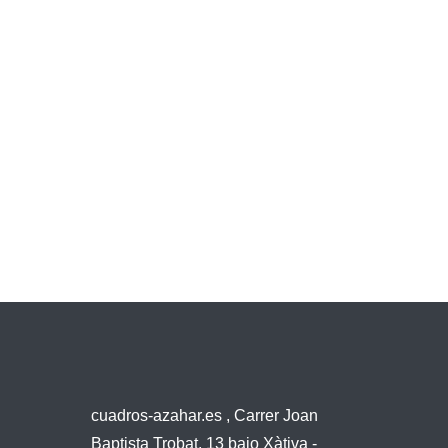
cuadros-azahar.es , Carrer Joan
Baptista Trobat, 13 bajo Xàtiva -