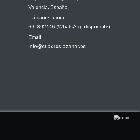
Valencia. España
Llámanos ahora:
691302446 (WhatsApp disponible)
Email:
info@cuadros-azahar.es
ta su uso. Puede obtener más información en nuestra