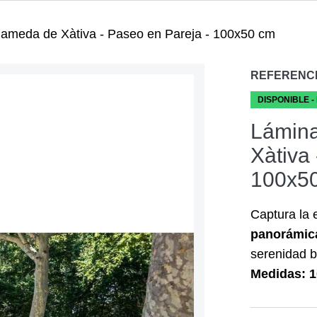
lameda de Xàtiva - Paseo en Pareja - 100x50 cm
REFERENC
DISPONIBLE -
Lámina
Xàtiva
100x5
Captura la 
panorámic
serenidad b
Medidas: 1