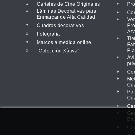
Carteles de Cine Originales
Pro
Láminas Decorativas para
Con
Enmarcar de Alta Calidad
Ven
Cuadros decorativos
Pro
Az
Fotografía
Tie
Marcos a medida online
Fab
Pla
"Colección Xàtiva"
Avi
pri
Com
Mét
Cu
Pol
Cu
Cam
Gas
Utilizamos cookies propias y de terceros para mejo
Ent
Con