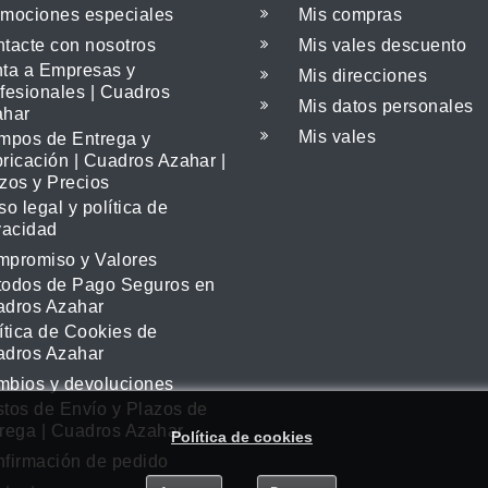
mociones especiales
Mis compras
tacte con nosotros
Mis vales descuento
ta a Empresas y
Mis direcciones
fesionales | Cuadros
Mis datos personales
ahar
Mis vales
mpos de Entrega y
ricación | Cuadros Azahar |
zos y Precios
so legal y política de
vacidad
promiso y Valores
odos de Pago Seguros en
adros Azahar
ítica de Cookies de
adros Azahar
bios y devoluciones
tos de Envío y Plazos de
rar nuestros servicios. Si continúa navegando, consideramos que acep
rega | Cuadros Azahar
Política de cookies
.
firmación de pedido