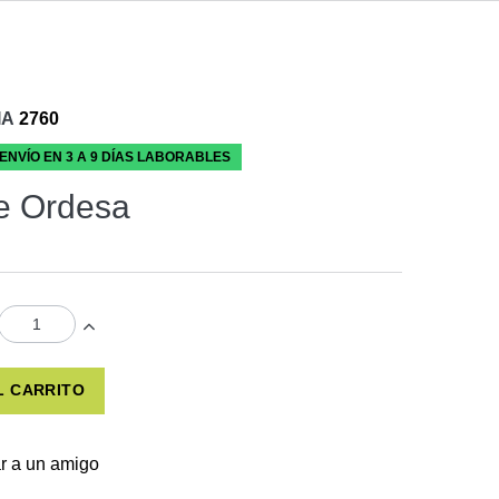
IA
2760
 ENVÍO EN 3 A 9 DÍAS LABORABLES
e Ordesa
L CARRITO
r a un amigo