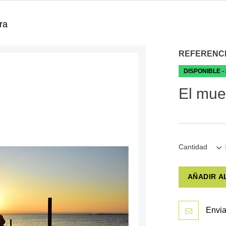
ra
REFERENC
DISPONIBLE -
El muel
Cantidad
AÑADIR A
Envia