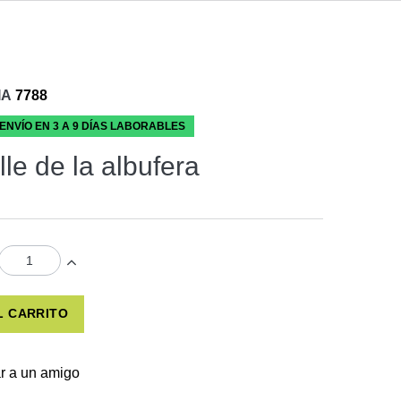
IA
7788
 ENVÍO EN 3 A 9 DÍAS LABORABLES
le de la albufera
L CARRITO
r a un amigo