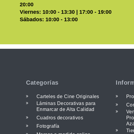
20:00
Viernes: 10:00 - 13:30 | 17:00 - 19:00
Sábados: 10:00 - 13:00
Categorías
Infor
Carteles de Cine Originales
Pro
Láminas Decorativas para
Con
Enmarcar de Alta Calidad
Ven
Cuadros decorativos
Pro
Az
Fotografía
Tie