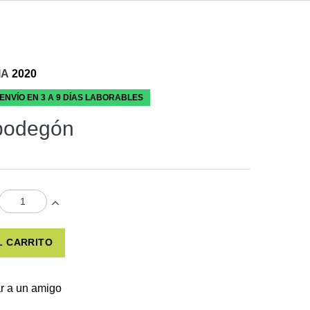
IA
2020
 ENVÍO EN 3 A 9 DÍAS LABORABLES
 bodegón
L CARRITO
r a un amigo