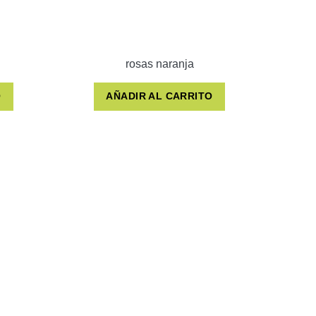
rosas naranja
O
AÑADIR AL CARRITO