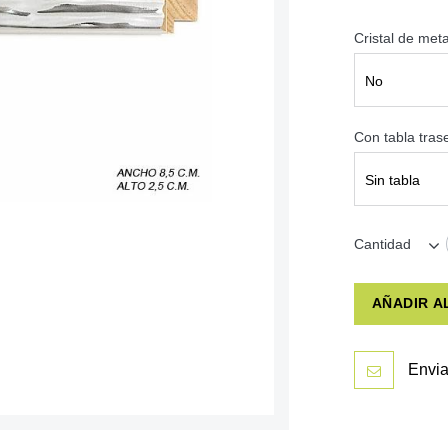
Cristal de met
No
Con tabla tra
Sin tabla
Cantidad
AÑADIR A
Envia