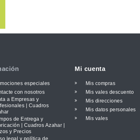
mación
Mi cuenta
mociones especiales
Mis compras
tacte con nosotros
Mis vales descuento
ta a Empresas y
Mis direcciones
fesionales | Cuadros
Mis datos personales
ahar
Mis vales
mpos de Entrega y
ricación | Cuadros Azahar |
zos y Precios
so legal y política de