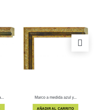
...
Marco a medida azul y...
O
AÑADIR AL CARRITO