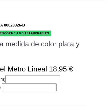
IA
88623326-B
 ENVÍO EN 3 A 9 DÍAS LABORABLES
a medida de color plata y
el Metro Lineal 18,95 €
cm)
)