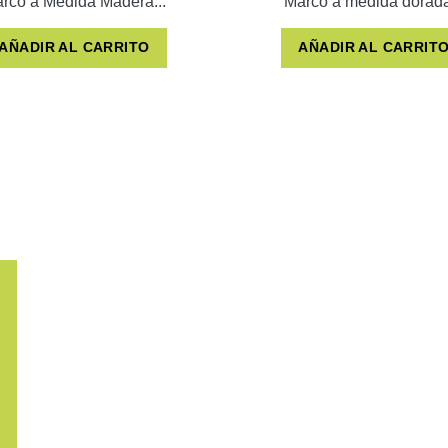
rco a Medida Madera...
Marco a medida dorada
AÑADIR AL CARRITO
AÑADIR AL CARRIT