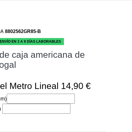
IA
8802562GR85-B
 ENVÍO EN 3 A 9 DÍAS LABORABLES
de caja americana de
nogal
el Metro Lineal 14,90 €
cm)
)