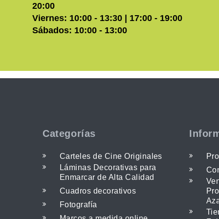
20:00
Viernes: 10:00 - 13:30 | 17:00 - 19:00
Sábados: 10:00 - 13:00
Categorías
Infor
Carteles de Cine Originales
Pro
Láminas Decorativas para
Con
Enmarcar de Alta Calidad
Ven
Cuadros decorativos
Pro
Az
Fotografía
Tie
Marcos a medida online