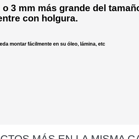
 o 3 mm más grande del tamaño
entre con holgura.
da montar fácilmente en su óleo, lámina, etc
CTOS MÁS EN LA MISMA C