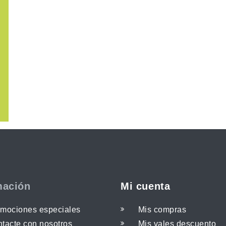
mación
Mi cuenta
mociones especiales
Mis compras
tacte con nosotros
Mis vales descuento