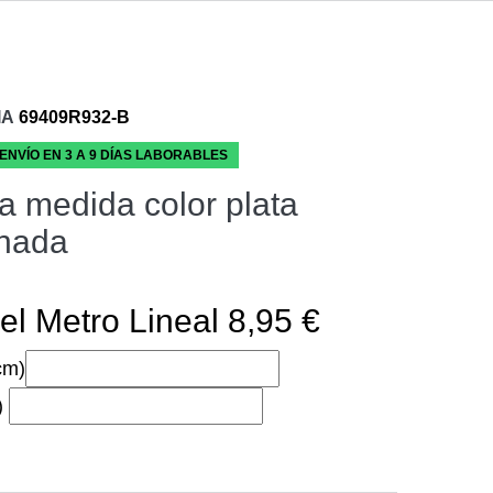
IA
69409R932-B
 ENVÍO EN 3 A 9 DÍAS LABORABLES
a medida color plata
nada
el Metro Lineal 8,95 €
cm)
)