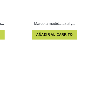
...
Marco a medida azul y...
O
AÑADIR AL CARRITO