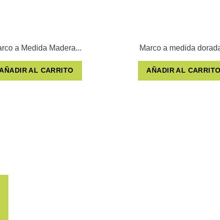
rco a Medida Madera...
Marco a medida dorada
AÑADIR AL CARRITO
AÑADIR AL CARRIT