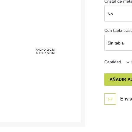
Cristal de met
No
Con tabla tra
Sin tabla
Cantidad
AÑADIR A
Envia