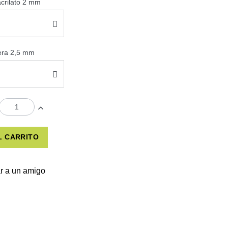
acrilato 2 mm
sera 2,5 mm
L CARRITO
r a un amigo