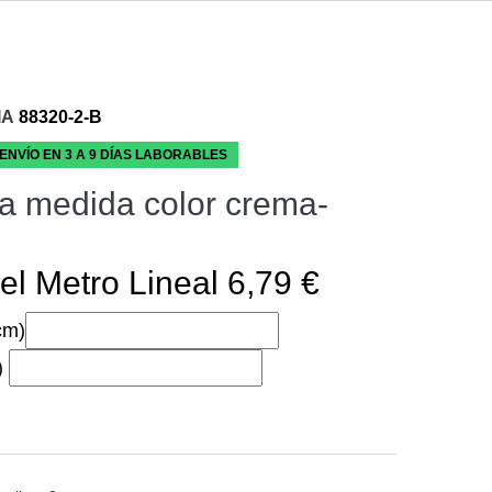
IA
88320-2-B
 ENVÍO EN 3 A 9 DÍAS LABORABLES
a medida color crema-
el Metro Lineal 6,79 €
cm)
)