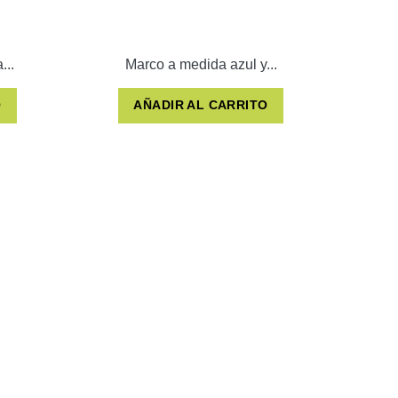
...
Marco a medida azul y...
O
AÑADIR AL CARRITO