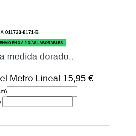
IA
011720-8171-B
 ENVÍO EN 3 A 9 DÍAS LABORABLES
a medida dorado..
el Metro Lineal 15,95 €
cm)
)