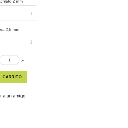
acrilato 2 mm
sera 2,5 mm
L CARRITO
r a un amigo