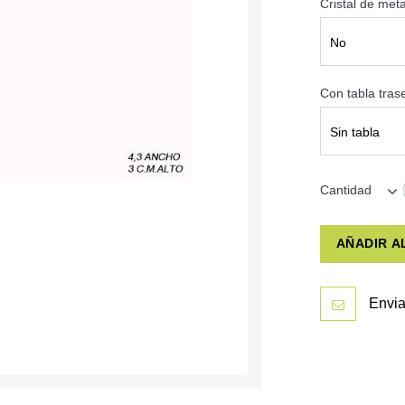
Cristal de met
No
Con tabla tra
Sin tabla
Cantidad
AÑADIR A
Envia