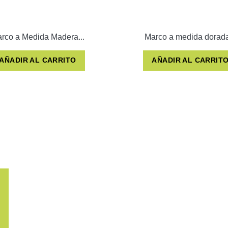
rco a Medida Madera...
Marco a medida dorada
AÑADIR AL CARRITO
AÑADIR AL CARRIT