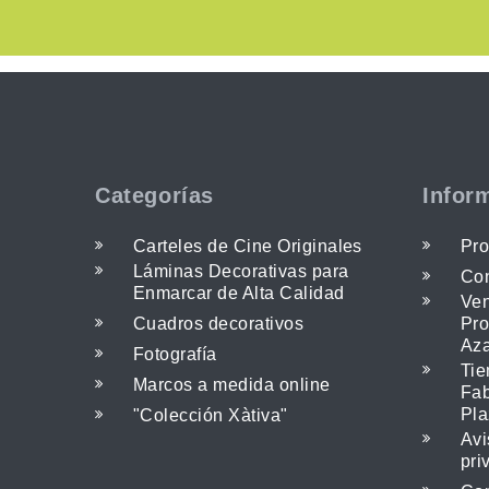
Categorías
Infor
Carteles de Cine Originales
Pro
Láminas Decorativas para
Con
Enmarcar de Alta Calidad
Ven
Cuadros decorativos
Pro
Az
Fotografía
Tie
Marcos a medida online
Fab
Pla
"Colección Xàtiva"
Avi
pri