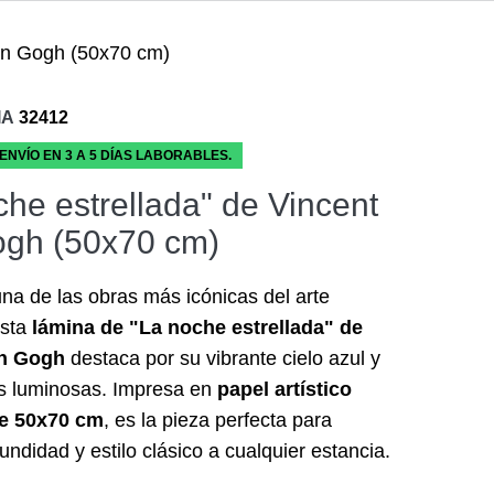
Van Gogh (50x70 cm)
IA
32412
 ENVÍO EN 3 A 5 DÍAS LABORABLES.
che estrellada" de Vincent
gh (50x70 cm)
na de las obras más icónicas del arte
Esta
lámina de "La noche estrellada" de
an Gogh
destaca por su vibrante cielo azul y
as luminosas. Impresa en
papel artístico
e 50x70 cm
, es la pieza perfecta para
undidad y estilo clásico a cualquier estancia.