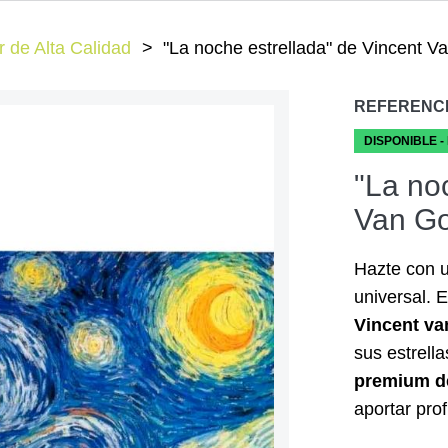
 de Alta Calidad
"La noche estrellada" de Vincent 
REFERENC
DISPONIBLE -
"La no
Van Go
Hazte con u
universal. 
Vincent v
sus estrell
premium d
aportar prof