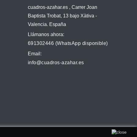
cuadros-azahar.es , Carrer Joan
Baptista Trobat, 13 bajo Xàtiva -
Valencia. España
Llámanos ahora:
691302446 (WhatsApp disponible)
Email:
info@cuadros-azahar.es
ta su uso. Puede obtener más información en nuestra