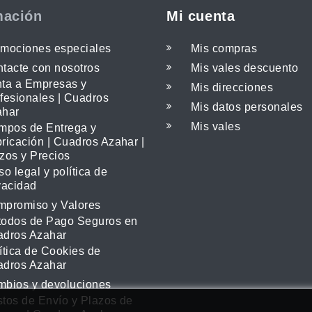
mación
Mi cuenta
mociones especiales
Mis compras
tacte con nosotros
Mis vales descuento
ta a Empresas y
Mis direcciones
fesionales | Cuadros
Mis datos personales
ahar
Mis vales
mpos de Entrega y
ricación | Cuadros Azahar |
zos y Precios
so legal y política de
vacidad
promiso y Valores
odos de Pago Seguros en
adros Azahar
ítica de Cookies de
adros Azahar
bios y devoluciones
tos de Envío y Plazos de
rar nuestros servicios. Si continúa navegando, consideramos que acep