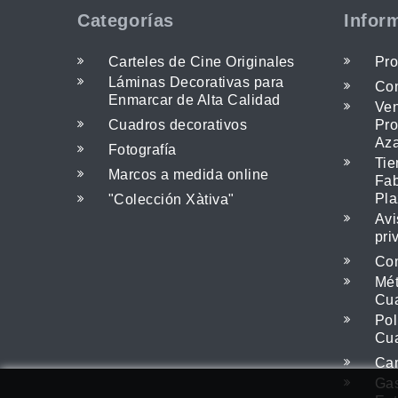
Categorías
Infor
Carteles de Cine Originales
Pro
Láminas Decorativas para
Con
Enmarcar de Alta Calidad
Ven
Cuadros decorativos
Pro
Az
Fotografía
Tie
Marcos a medida online
Fab
Pla
"Colección Xàtiva"
Avi
pri
Com
Mét
Cu
Pol
Cu
Cam
Gas
Utilizamos cookies propias y de terceros para mejo