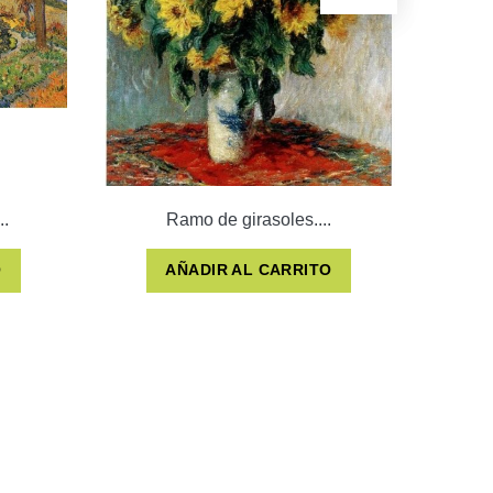
..
Ramo de girasoles....
O
AÑADIR AL CARRITO