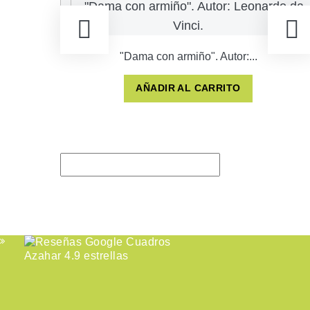
"Dama con armiño". Autor:...
AÑADIR AL CARRITO