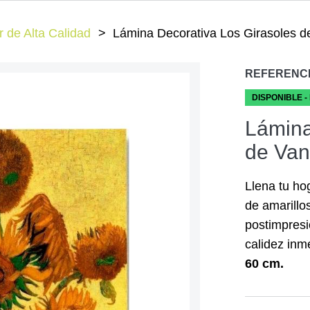
 de Alta Calidad
Lámina Decorativa Los Girasoles 
REFERENC
DISPONIBLE -
Lámina
de Van
Llena tu ho
de amarillo
postimpresi
calidez inm
60 cm.